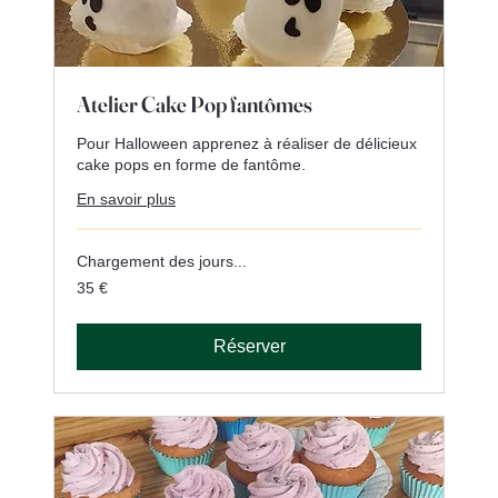
Atelier Cake Pop fantômes
Pour Halloween apprenez à réaliser de délicieux
cake pops en forme de fantôme.
En savoir plus
Chargement des jours...
35
35 €
euros
Réserver