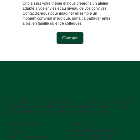
Choisissez votre thème et nous créerons un atelier
adapté à vos envies et au niveau de vos convives.
Contactez-nous pour imaginer ensemble un
moment convivial et ludique, parfait à partager entre
amis, en famille ou entre collègues.
Contact
Salon de thé, pâtisseries maison créatives et raffinées, brunch gourmand
et varié. Dans un cadre chaleureux et élégant, notre équipe attentionnée
vous accueille pour un moment de détente et de convivialité.
ACCÈS
NOUS CONTACTER
Métro A station Croix Rousse
Chez Sara
Bus C13 arrêt place Bertone
Salon de thé et pâtisserie