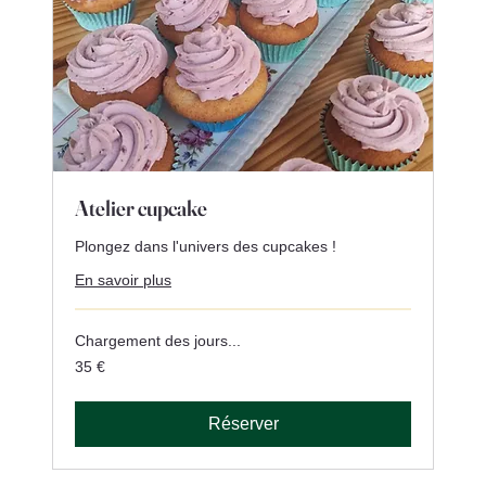
Atelier cupcake
Plongez dans l'univers des cupcakes !
En savoir plus
Chargement des jours...
35
35 €
euros
Réserver