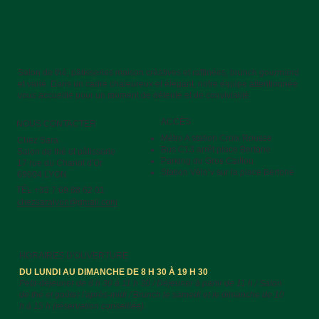
Salon de thé, pâtisseries maison créatives et raffinées, brunch gourmand
et varié. Dans un cadre chaleureux et élégant, notre équipe attentionnée
vous accueille pour un moment de détente et de convivialité.
ACCÈS
NOUS CONTACTER
Métro A station Croix Rousse
Chez Sara
Bus C13 arrêt place Bertone
Salon de thé et pâtisserie
Parking du Gros Caillou
17 rue du Chariot d'Or
Station Vélo’v sur la place Bertone
69004 LYON
TÉL +33 7 69 88 62 01
chezsaralyon@gmail.com
HORAIRES D'OUVERTURE
DU LUNDI AU DIMANCHE DE 8 H 30 À 19 H 30
Petit-déjeuner de 8 h 30 à 11 h 30 / Déjeuner à partir de 11 h / Salon
de thé et goûter l'après-midi / Brunch le samedi et le dimanche de 10
h à 15 h (réservation conseillée).