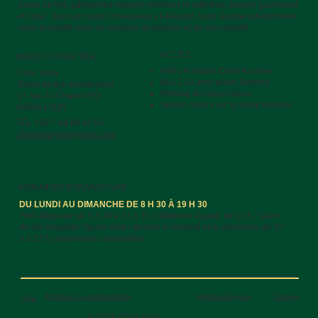
Salon de thé, pâtisseries maison créatives et raffinées, brunch gourmand
et varié. Dans un cadre chaleureux et élégant, notre équipe attentionnée
vous accueille pour un moment de détente et de convivialité.
ACCÈS
NOUS CONTACTER
Métro A station Croix Rousse
Chez Sara
Bus C13 arrêt place Bertone
Salon de thé et pâtisserie
Parking du Gros Caillou
17 rue du Chariot d'Or
Station Vélo’v sur la place Bertone
69004 LYON
TÉL +33 7 69 88 62 01
chezsaralyon@gmail.com
HORAIRES D'OUVERTURE
DU LUNDI AU DIMANCHE DE 8 H 30 À 19 H 30
Petit-déjeuner de 8 h 30 à 11 h 30 / Déjeuner à partir de 11 h / Salon
de thé et goûter l'après-midi / Brunch le samedi et le dimanche de 10
h à 15 h (réservation conseillée).
Politique de confidentialité
Mentions légales
Cookies
CGU
© 2025 Chez Sara