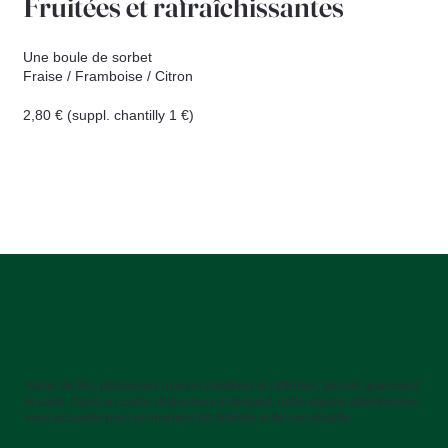
Fruitées et rafraîchissantes
Une boule de sorbet
Fraise / Framboise / Citron
2,80 € (suppl. chantilly 1 €)
Salon de thé, pâtisseries maison créatives et raffinées, brunch gourmand
et varié. Dans un cadre chaleureux et élégant, notre équipe attentionnée
vous accueille pour un moment de détente et de convivialité.