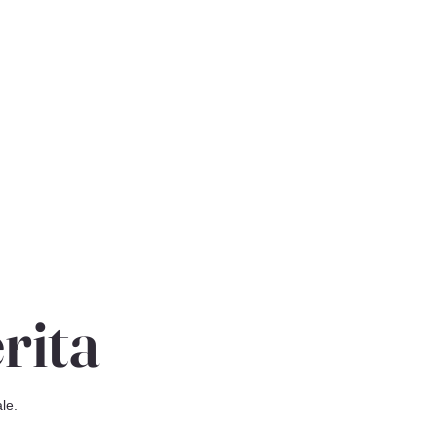
rita
le.