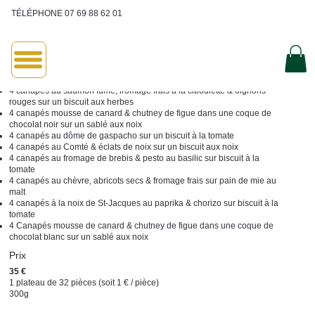
TÉLÉPHONE 07 69 88 62 01
Canapés
Assortiment de 32 canapés composés de 8 recettes originales.
4 canapés au saumon fumé, fromage frais à la ciboulette & oignons
rouges sur un biscuit aux herbes
4 canapés mousse de canard & chutney de figue dans une coque de
chocolat noir sur un sablé aux noix
4 canapés au dôme de gaspacho sur un biscuit à la tomate
4 canapés au Comté & éclats de noix sur un biscuit aux noix
4 canapés au fromage de brebis & pesto au basilic sur biscuit à la
tomate
4 canapés au chèvre, abricots secs & fromage frais sur pain de mie au
malt
4 canapés à la noix de St-Jacques au paprika & chorizo sur biscuit à la
tomate
4 Canapés mousse de canard & chutney de figue dans une coque de
chocolat blanc sur un sablé aux noix
Prix
35 €
1 plateau de 32 pièces (soit 1 € / pièce)
300g