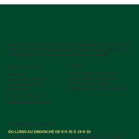
Salon de thé, pâtisseries maison créatives et raffinées, brunch gourmand
et varié. Dans un cadre chaleureux et élégant, notre équipe attentionnée
vous accueille pour un moment de détente et de convivialité.
ACCÈS
NOUS CONTACTER
Métro A station Croix Rousse
Chez Sara
Bus C13 arrêt place Bertone
Salon de thé et pâtisserie
Parking du Gros Caillou
17 rue du Chariot d'Or
Station Vélo’v sur la place Bertone
69004 LYON
TÉL +33 7 69 88 62 01
chezsaralyon@gmail.com
HORAIRES D'OUVERTURE
DU LUNDI AU DIMANCHE DE 8 H 30 À 19 H 30
Petit-déjeuner de 8 h 30 à 11 h 30 / Déjeuner à partir de 11 h / Salon