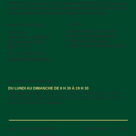
Salon de thé, pâtisseries maison créatives et raffinées, brunch gourmand
et varié. Dans un cadre chaleureux et élégant, notre équipe attentionnée
vous accueille pour un moment de détente et de convivialité.
ACCÈS
NOUS CONTACTER
Métro A station Croix Rousse
Chez Sara
Bus C13 arrêt place Bertone
Salon de thé et pâtisserie
Parking du Gros Caillou
17 rue du Chariot d'Or
Station Vélo’v sur la place Bertone
69004 LYON
TÉL +33 7 69 88 62 01
chezsaralyon@gmail.com
HORAIRES D'OUVERTURE
DU LUNDI AU DIMANCHE DE 8 H 30 À 19 H 30
Petit-déjeuner de 8 h 30 à 11 h 30 / Déjeuner à partir de 11 h / Salon
de thé et goûter l'après-midi / Brunch le samedi et le dimanche de 10
h à 15 h (réservation conseillée).
Politique de confidentialité
Mentions légales
Cookies
CGU