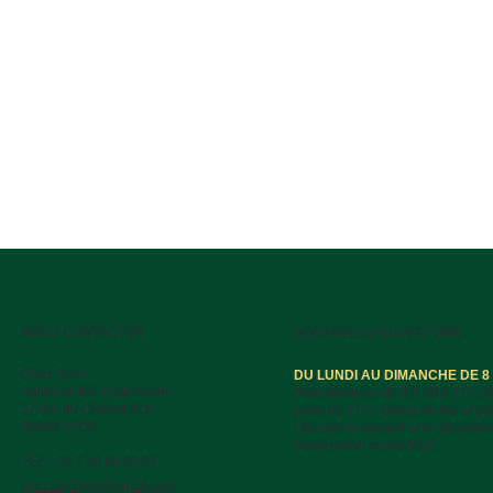
NOUS CONTACTER
HORAIRES D'OUVERTURE
Chez Sara
DU LUNDI AU DIMANCHE DE 8 H
Salon de thé et pâtisserie
Petit-déjeuner de 8 h 30 à 11 h 3
17 rue du Chariot d'Or
partir de 11 h / Salon de thé et go
69004 LYON
/ Brunch le samedi et le dimanch
(réservation conseillée).
TÉL +33 7 69 88 62 01
chezsaralyon@gmail.com