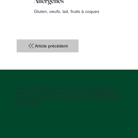
Allergènes
Gluten, oeufs, lait, fruits à coques
Article précédent
Salon de thé, pâtisseries maison créatives et raffinées, brunch
gourmand et varié. Dans un cadre chaleureux et élégant, notre
équipe attentionnée vous accueille pour un moment de détente et
de convivialité.