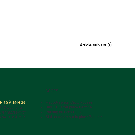
Article suivant
ACCÈS
Métro A station Croix Rousse
 30 À 19 H 30
Bus C13 arrêt place Bertone
0 / Déjeuner à
Parking du Gros Caillou
ûter l'après-midi
Station Vélo’v sur la place Bertone
e de 10 h à 15 h