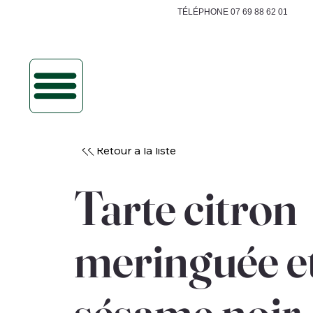
TÉLÉPHONE 07 69 88 62 01
Retour à la liste
Tarte citron
meringuée e
sésame noir