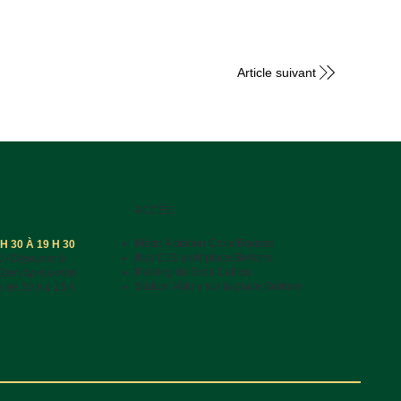
Article suivant
ACCÈS
Métro A station Croix Rousse
 30 À 19 H 30
Bus C13 arrêt place Bertone
0 / Déjeuner à
Parking du Gros Caillou
ûter l'après-midi
Station Vélo’v sur la place Bertone
e de 10 h à 15 h