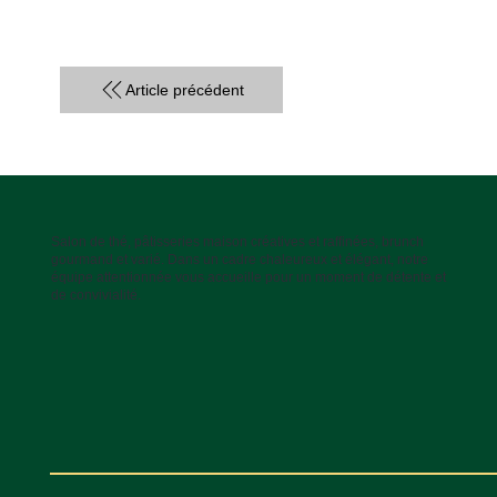
Article précédent
Salon de thé, pâtisseries maison créatives et raffinées, brunch
gourmand et varié. Dans un cadre chaleureux et élégant, notre
équipe attentionnée vous accueille pour un moment de détente et
de convivialité.