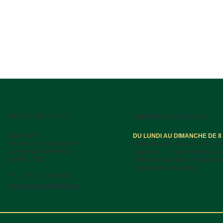
NOUS CONTACTER
HORAIRES D'OUVERTURE
Chez Sara
DU LUNDI AU DIMANCHE DE 8 H
Salon de thé et pâtisserie
Petit-déjeuner de 8 h 30 à 11 h 3
17 rue du Chariot d'Or
partir de 11 h / Salon de thé et go
69004 LYON
/ Brunch le samedi et le dimanch
(réservation conseillée).
TÉL +33 7 69 88 62 01
chezsaralyon@gmail.com